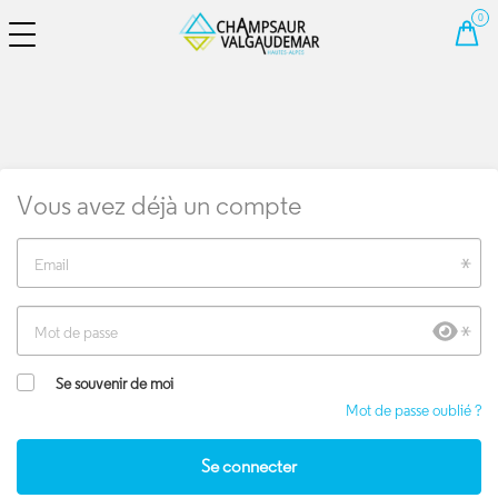
DÉCOUVRIR NOS STATIONS
CHANGER DE LANGUE
VOIR LES AVANTAGES
LES AVANTAGES ÉTÉ
ANCELLE
EN
LES AVANTAGES HIVER
CHAILLOL
ORCIÈRES MERLETTE 1850
Vous avez déjà un compte
SAINT-LÉGER-LES-MÉLÈZES
Email
LAYE
VOIR TOUTES NOS
Mot de passe
WEBCAMS
Se souvenir de moi
CENTRE AQUATIQUE DU
CHAMPSAUR
Mot de passe oublié ?