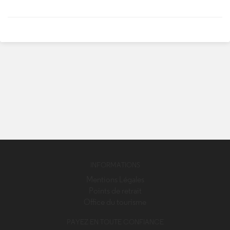
INFORMATIONS
Mentions Légales
Points de retrait
Office du tourisme
PAYEZ EN TOUTE CONFIANCE